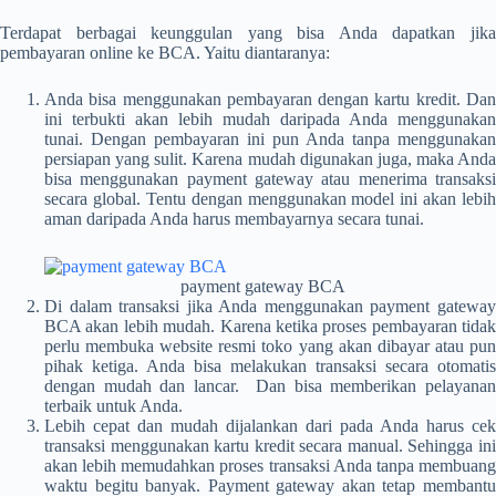
Terdapat berbagai keunggulan yang bisa Anda dapatkan jika
pembayaran online ke BCA. Yaitu diantaranya:
Anda bisa menggunakan pembayaran dengan kartu kredit. Dan
ini terbukti akan lebih mudah daripada Anda menggunakan
tunai. Dengan pembayaran ini pun Anda tanpa menggunakan
persiapan yang sulit. Karena mudah digunakan juga, maka Anda
bisa menggunakan payment gateway atau menerima transaksi
secara global. Tentu dengan menggunakan model ini akan lebih
aman daripada Anda harus membayarnya secara tunai.
payment gateway BCA
Di dalam transaksi jika Anda menggunakan payment gateway
BCA akan lebih mudah. Karena ketika proses pembayaran tidak
perlu membuka website resmi toko yang akan dibayar atau pun
pihak ketiga. Anda bisa melakukan transaksi secara otomatis
dengan mudah dan lancar. Dan bisa memberikan pelayanan
terbaik untuk Anda.
Lebih cepat dan mudah dijalankan dari pada Anda harus cek
transaksi menggunakan kartu kredit secara manual. Sehingga ini
akan lebih memudahkan proses transaksi Anda tanpa membuang
waktu begitu banyak. Payment gateway akan tetap membantu