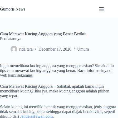
Skip
to
Gumoris News
content
Cara Merawat Kucing Anggora yang Benar Berikut
Peralatannya
rida tera
December 17, 2020
Umum
Ingin memelihara kucing anggora yang menggemaskan? Simak dulu
tips cara merawat kucing anggora yang benar. Baca informasinya di
web kami sekarang!
Cara Merawat Kucing Anggora – Sahabat, apakah kamu ingin
memelihara kucing? Jika iya, maka kucing anggora adalah pilihan
yang tepat.
Selain kucing ini memiliki bentuk yang menggemaskan, jenis anggora
tidak semalas kucing persia sehingga dapat diajak beraktivitas, seperti
dikutip dari
JendelaHewan.com
.