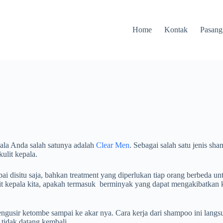
Home
Kontak
Pasang
pala Anda salah satunya adalah
Clear Men
. Sebagai salah satu jenis sh
ulit kepala.
ampai disitu saja, bahkan treatment yang diperlukan tiap orang berbe
kulit kepala kita, apakah termasuk berminyak yang dapat mengakibatkan
engusir ketombe sampai ke akar nya. Cara kerja dari shampoo ini lan
tidak datang kembali.