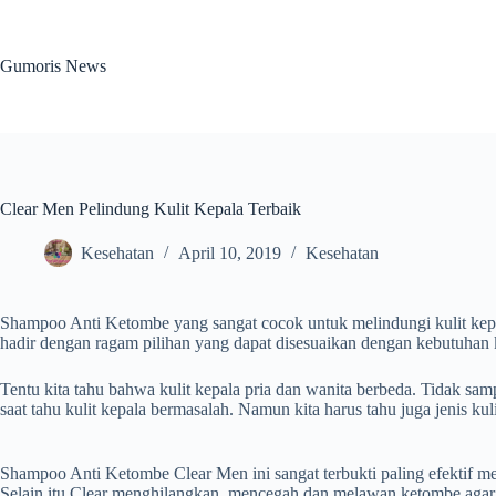
Skip
to
content
Gumoris News
Clear Men Pelindung Kulit Kepala Terbaik
Kesehatan
April 10, 2019
Kesehatan
Shampoo Anti Ketombe
yang sangat cocok untuk melindungi kulit ke
hadir dengan ragam pilihan yang dapat disesuaikan dengan kebutuhan k
Tentu kita tahu bahwa kulit kepala pria dan wanita berbeda. Tidak s
saat tahu kulit kepala bermasalah. Namun kita harus tahu juga jenis 
Shampoo Anti Ketombe Clear Men ini sangat terbukti paling efektif m
Selain itu Clear menghilangkan, mencegah dan melawan ketombe agar 