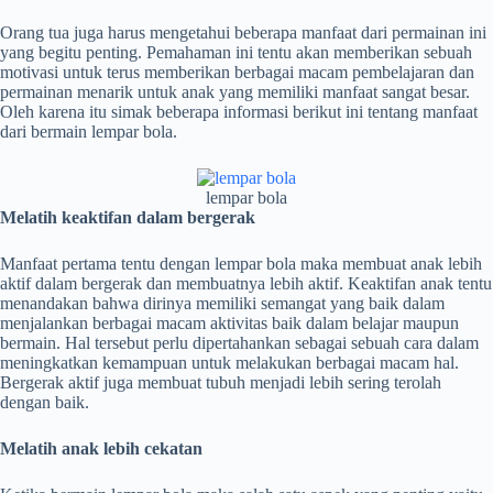
Orang tua juga harus mengetahui beberapa manfaat dari permainan ini
yang begitu penting. Pemahaman ini tentu akan memberikan sebuah
motivasi untuk terus memberikan berbagai macam pembelajaran dan
permainan menarik untuk anak yang memiliki manfaat sangat besar.
Oleh karena itu simak beberapa informasi berikut ini tentang manfaat
dari bermain lempar bola.
lempar bola
Melatih keaktifan dalam bergerak
Manfaat pertama tentu dengan lempar bola maka membuat anak lebih
aktif dalam bergerak dan membuatnya lebih aktif. Keaktifan anak tentu
menandakan bahwa dirinya memiliki semangat yang baik dalam
menjalankan berbagai macam aktivitas baik dalam belajar maupun
bermain. Hal tersebut perlu dipertahankan sebagai sebuah cara dalam
meningkatkan kemampuan untuk melakukan berbagai macam hal.
Bergerak aktif juga membuat tubuh menjadi lebih sering terolah
dengan baik.
Melatih anak lebih cekatan