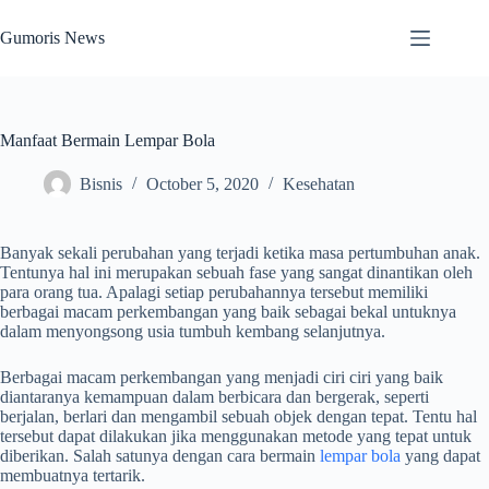
Skip
to
Gumoris News
content
Manfaat Bermain Lempar Bola
Bisnis
October 5, 2020
Kesehatan
Banyak sekali perubahan yang terjadi ketika masa pertumbuhan anak.
Tentunya hal ini merupakan sebuah fase yang sangat dinantikan oleh
para orang tua. Apalagi setiap perubahannya tersebut memiliki
berbagai macam perkembangan yang baik sebagai bekal untuknya
dalam menyongsong usia tumbuh kembang selanjutnya.
Berbagai macam perkembangan yang menjadi ciri ciri yang baik
diantaranya kemampuan dalam berbicara dan bergerak, seperti
berjalan, berlari dan mengambil sebuah objek dengan tepat. Tentu hal
tersebut dapat dilakukan jika menggunakan metode yang tepat untuk
diberikan. Salah satunya dengan cara bermain
lempar bola
yang dapat
membuatnya tertarik.