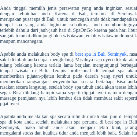
Anda tinggal memilih jenis perawatan yang anda inginkan sesuai
dengan kebutuhan anda. Karena di Bali, terutama di Seminyak
merupakan pusat spa di Bali, untuk mencegah anda tidak mendapatkan
tempat spa yang anda inginkan, sebaiknya anda membookingnya
terlebih dahulu dari jauh-jauh hari di
SpaOnGo
karena pada hari libur
sangatlah ramai dikunjungi oleh wisatawan, entah wisatawan domestik
maupun mancanegara.
Apabila anda melakukan body spa di
best spa in Bali Seminyak
,
ras
sakit di tubuh anda dapat menghilang. Misalnya saja nyeri di kaki atau
tulang belakang karena terlalu lama berjalan mengunjungi berbagai
tempat wisata di Bali. Terapis profesional di tempat spa akan
memberikan pijatan-pijatan lembut pada daerah yang nyeri untuk
memberikan rangsangan penyembuhan secara bertahap. Bisa anda
rasakan secara langsung, setelah body spa tubuh anda akan terasa lebih
segar. Bisa dibilang hampir sama seperti dipijat nyeri namun dengan
massage pemijatan nya lebih lembut dan tidak membuat sakit seperti
pijat nyeri.
Apabila anda melakukan spa secara rutin di rumah atau pun di tempat
spa di kota anda setelah melakukan spa pertama di
best spa in Bali
Seminyak
, maka tubuh anda akan menjadi lebih kuat, jarang
mengalami stress dan kualitas tidur anda menjadi lebih baik. Selain itu