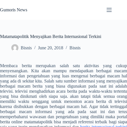
Skip
to
Gumoris News
content
Matamatapolitik Menyajikan Berita Internasional Terkini
Bisnis
June 20, 2018
Bisnis
Membaca berita merupakan salah satu aktivitas yang cukup
menyenangkan. Kita akan mampu mendapatkan berbagai macam
informasi dan pengetahuan yang luas mengenai berbagai macam hal
yang ada di sekitar kita. Salah satu sumber informasi yang menyajikan
berbagai macam berita yang biasa digunakan pada saat ini adalah
televisi. televisi menghadirkan acara berita pada waktu-waktu tertentu
yang bisa dinikmati oleh siapa saja. akan tatapi tidak semua orang
memiliki waktu senggang untuk menonton acara berita di televisi
karena disibukkan dengan berbagai macam hal. Agar tidak tertinggal
berbagai macam informasi yang ada pada saat ini dan terus
memperbaharui wawasan dan pengetahuan yang dimiliki maka portal
berita online matamatapolitik bisa menjadi referensi terbaik bagi siapa
saja yang ingin mendapatkan informasi dan
berita internasional terkini