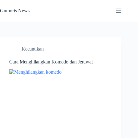
Skip
to
Gumoris News
content
Kecantikan
Cara Menghilangkan Komedo dan Jerawat