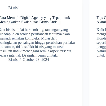
Bisnis
Cara Memilih Digital Agency yang Tepat untuk
Tips 
Meningkatkan Skalabilitas Bisnis Anda !
Alami
Saat bisnis mulai berkembang, tantangan yang
Kulit 
dihadapi oleh sebuah perusahaan tentunya akan
mengg
menjadi semakin kompleks. Mulai dari
Kondis
peningkatan persaingan hingga perubahan perilaku
sepert
konsumen, tidak sedikit bisnis yang merasa
pengg
kesulitan untuk menangani semua aspek tersebut
Namun
secara internal. Di sinilah peran digital…
untuk
Bisnis
October 23, 2024