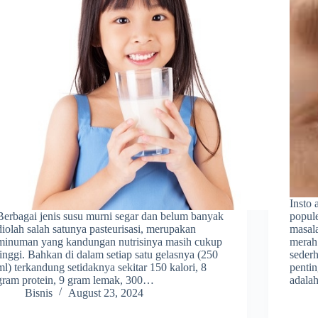
Insto 
Berbagai jenis susu murni segar dan belum banyak
popul
diolah salah satunya pasteurisasi, merupakan
masala
minuman yang kandungan nutrisinya masih cukup
merah
tinggi. Bahkan di dalam setiap satu gelasnya (250
sederh
ml) terkandung setidaknya sekitar 150 kalori, 8
pentin
gram protein, 9 gram lemak, 300…
adal
Bisnis
August 23, 2024