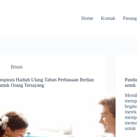
Home
Kontak
Pasang
Bisnis
Inspirasi Hadiah Ulang Tahun Perhiasaan Berlian
Pandu
untuk Orang Tersayang
untuk
Memili
merup
begitu
merek 
mempe
memut
untuk