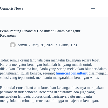
Skip
to
Gumoris News
content
Peran Penting Financial Consultant Dalam Mengatur
Keuangan
admin
May 26, 2021
Bisnis
,
Tips
Tidak semua orang tahu tata cara mengatur keuangan secara tepat.
Karena mengatur keuangan bukanlah hal yang mudah untuk
dilakukan. Terutama bagi Anda yang sering melakukan blunder dalam
pengeluaran. Itulah kenapa, seorang
financial consultant
bisa menjadi
solusi yang tepat untuk membantu mengarahkan keuangan Anda.
Financial consultant
atau konsultan keuangan biasanya merupakan
perusahaan independent. Beberapa di antaranya ada juga yang
merupakan lembaga professional. Tugasnya yaitu membantu
mengelola, membuat perencanaan, hingga manajemen keuangan.