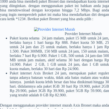
1000 anda bisa membeli paket Bronet dan mendapatkan kuota internet
yang diinginkan. dengan menggunakan paket ini bahkan anda juga
bisa mendownload dengan kecepatan hingga 7,2 Mbps. Bagi anda
yang ingin memperoleh paket ini maka bisa mendaftarkan diri dengan
cara ketik *123#. Berikut paket Bronet yang bisa anda pilih :
Provider Internet Murah
Paket kuota selama 24 jam malam, paket 15 MB untuk 24 jam,
berlaku hanya 1 hari harga Rp 888. Paket kuota 50 MB, 25
untuk 24 jam dan 25 untuk malam, berlaku hanya 1 jam Rp
1.500. Paket 300MB, 150 MB untuk 24 jam, 150 untuk malam,
berlaku 7 hari Rp 6.900. Paket 1 GB, 500 untuk 24 jam dan 500
MB untuk jam malam, aktif selama 30 hari dengan harga Rp
14.900. Paket 2 GB, 1 GB untuk 24 jam, dan 1 GB untuk
kuota malam, berlaku 30 hari dan Rp 24.900.
Paket internet Axis Broket 24 jam, merupakan paket reguler
tanpa adanya batasan waktu, tidak ada batas malam atau waktu
lainnya. jumlah kuota lebih besar dan bisa dinikimati hingga 30
hari. didalamnya ada paket IGB 30 hari Rp 19.900, paket 2GB
Rp 29.900, paket 3GB Rp 39.900, paket 5GB Rp 59.900, dan
yang terahir adalah 8 GB Rp 82.900.
Dengan menggunakan
provider internet murah
Axis Bronet maka anda