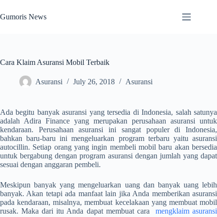
Skip
to
Gumoris News
content
Cara Klaim Asuransi Mobil Terbaik
Asuransi
July 26, 2018
Asuransi
Ada begitu banyak asuransi yang tersedia di Indonesia, salah satunya
adalah Adira Finance yang merupakan perusahaan asuransi untuk
kendaraan.
Perusahaan asuransi ini sangat populer di Indonesia
bahkan baru-baru ini mengeluarkan program terbaru yaitu asuransi
autocillin.
Setiap orang yang ingin membeli mobil baru akan bersedi
untuk bergabung dengan program asuransi dengan jumlah yang dapat
sesuai dengan anggaran pembeli.
Meskipun banyak yang mengeluarkan uang dan banyak uang lebih
banyak.
Akan tetapi ada manfaat lain jika Anda memberikan asurans
pada kendaraan, misalnya, membuat kecelakaan yang membuat mobil
rusak.
Maka dari itu Anda dapat membuat cara
mengklaim asurans