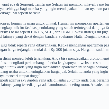
ang ada di Serpong, Tangerang Selatan ini memiliki wilayah yang luas
innya, sehingga bagi mereka yang ingin mendapatkan hunian nyaman p
bagai hal seperti berikut.
konsep hunian nyaman untuk tinggal. Hunian ini merupakan apartemen de
 lengkap baik itu fasilitas pendukung yang sudah terintegrasi dan juga 
versitas besar seperti BINUS, SGU, dan UBM. Lokasi strategis ini juga 
tol lainnya yang dekat dengan bandara Soekarno-Hatta. Dengan lokasi st
 juga tidak seperti yang dibayangkan. Ketika mendengar apartemen pas
engan harga terjangkau mulai dari Rp 500 jutaan saja. Harga ini suda
 disini menjadi lebih terjangkau. Anda bisa mendapatkan promo men
ga bisa mengikuti perkembangan berita lengkapnya di website resmi.
gan untuk anda yang ingin menjadikan apartemen ini sebagai peluang in
luang usaha untuk meningkatkan harga jual. Selain itu anda yang ingin
nya mencari tempat tinggal.
seperti adanya sky garden yang ada di lantai 26 untuk anda bisa bersa
s lainnya yang tersedia juga ada laundromat, meeting room, Arcade, dan 