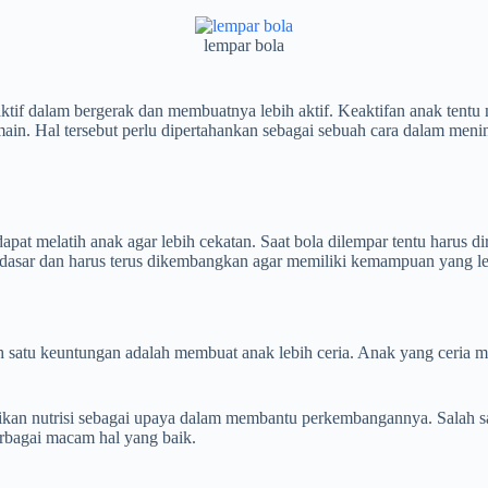
lempar bola
ktif dalam bergerak dan membuatnya lebih aktif. Keaktifan anak tent
main. Hal tersebut perlu dipertahankan sebagai sebuah cara dalam m
dapat melatih anak agar lebih cekatan. Saat bola dilempar tentu harus
asar dan harus terus dikembangkan agar memiliki kemampuan yang leb
 satu keuntungan adalah membuat anak lebih ceria. Anak yang ceria 
ikan nutrisi sebagai upaya dalam membantu perkembangannya. Salah 
rbagai macam hal yang baik.