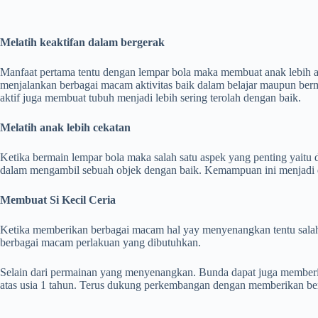
Melatih keaktifan dalam bergerak
Manfaat pertama tentu dengan lempar bola maka membuat anak lebih a
menjalankan berbagai macam aktivitas baik dalam belajar maupun ber
aktif juga membuat tubuh menjadi lebih sering terolah dengan baik.
Melatih anak lebih cekatan
Ketika bermain lempar bola maka salah satu aspek yang penting yaitu 
dalam mengambil sebuah objek dengan baik. Kemampuan ini menjadi d
Membuat Si Kecil Ceria
Ketika memberikan berbagai macam hal yay menyenangkan tentu salah
berbagai macam perlakuan yang dibutuhkan.
Selain dari permainan yang menyenangkan. Bunda dapat juga member
atas usia 1 tahun. Terus dukung perkembangan dengan memberikan be