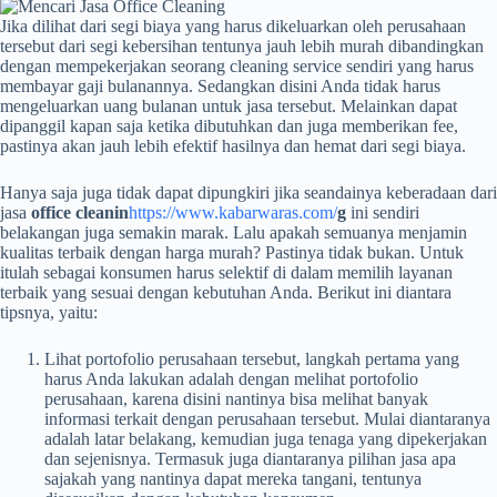
Jika dilihat dari segi biaya yang harus dikeluarkan oleh perusahaan
tersebut dari segi kebersihan tentunya jauh lebih murah dibandingkan
dengan mempekerjakan seorang cleaning service sendiri yang harus
membayar gaji bulanannya. Sedangkan disini Anda tidak harus
mengeluarkan uang bulanan untuk jasa tersebut. Melainkan dapat
dipanggil kapan saja ketika dibutuhkan dan juga memberikan fee,
pastinya akan jauh lebih efektif hasilnya dan hemat dari segi biaya.
Hanya saja juga tidak dapat dipungkiri jika seandainya keberadaan dari
jasa
office cleanin
https://www.kabarwaras.com/
g
ini sendiri
belakangan juga semakin marak. Lalu apakah semuanya menjamin
kualitas terbaik dengan harga murah? Pastinya tidak bukan. Untuk
itulah sebagai konsumen harus selektif di dalam memilih layanan
terbaik yang sesuai dengan kebutuhan Anda. Berikut ini diantara
tipsnya, yaitu:
Lihat portofolio perusahaan tersebut, langkah pertama yang
harus Anda lakukan adalah dengan melihat portofolio
perusahaan, karena disini nantinya bisa melihat banyak
informasi terkait dengan perusahaan tersebut. Mulai diantaranya
adalah latar belakang, kemudian juga tenaga yang dipekerjakan
dan sejenisnya. Termasuk juga diantaranya pilihan jasa apa
sajakah yang nantinya dapat mereka tangani, tentunya