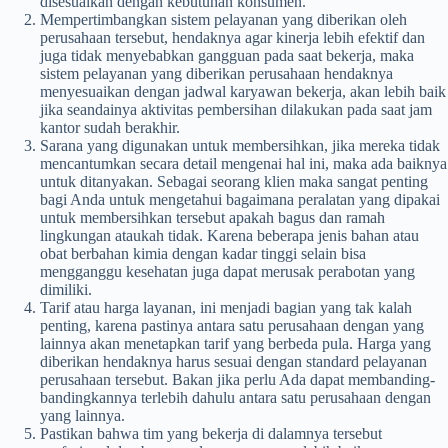
disesuaikan dengan kebutuhan konsumen.
Mempertimbangkan sistem pelayanan yang diberikan oleh
perusahaan tersebut, hendaknya agar kinerja lebih efektif dan
juga tidak menyebabkan gangguan pada saat bekerja, maka
sistem pelayanan yang diberikan perusahaan hendaknya
menyesuaikan dengan jadwal karyawan bekerja, akan lebih baik
jika seandainya aktivitas pembersihan dilakukan pada saat jam
kantor sudah berakhir.
Sarana yang digunakan untuk membersihkan, jika mereka tidak
mencantumkan secara detail mengenai hal ini, maka ada baiknya
untuk ditanyakan. Sebagai seorang klien maka sangat penting
bagi Anda untuk mengetahui bagaimana peralatan yang dipakai
untuk membersihkan tersebut apakah bagus dan ramah
lingkungan ataukah tidak. Karena beberapa jenis bahan atau
obat berbahan kimia dengan kadar tinggi selain bisa
mengganggu kesehatan juga dapat merusak perabotan yang
dimiliki.
Tarif atau harga layanan, ini menjadi bagian yang tak kalah
penting, karena pastinya antara satu perusahaan dengan yang
lainnya akan menetapkan tarif yang berbeda pula. Harga yang
diberikan hendaknya harus sesuai dengan standard pelayanan
perusahaan tersebut. Bakan jika perlu Ada dapat membanding-
bandingkannya terlebih dahulu antara satu perusahaan dengan
yang lainnya.
Pastikan bahwa tim yang bekerja di dalamnya tersebut