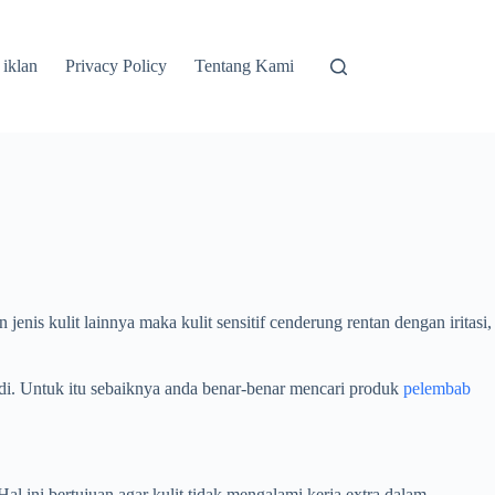
 iklan
Privacy Policy
Tentang Kami
is kulit lainnya maka kulit sensitif cenderung rentan dengan iritasi,
adi. Untuk itu sebaiknya anda benar-benar mencari produk
pelembab
 ini bertujuan agar kulit tidak mengalami kerja extra dalam