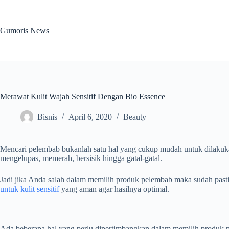
Skip
to
content
Gumoris News
Merawat Kulit Wajah Sensitif Dengan Bio Essence
Bisnis
April 6, 2020
Beauty
Mencari pelembab bukanlah satu hal yang cukup mudah untuk dilakukan k
mengelupas, memerah, bersisik hingga gatal-gatal.
Jadi jika Anda salah dalam memilih produk pelembab maka sudah pasti 
untuk kulit sensitif
yang aman agar hasilnya optimal.
Ada beberapa hal yang perlu dipertimbangkan dalam memilih produk pe