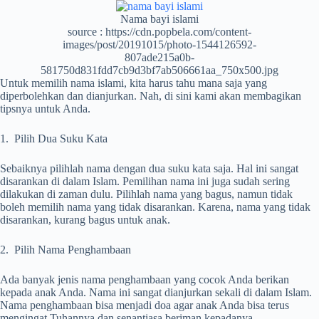
Nama bayi islami
source : https://cdn.popbela.com/content-
images/post/20191015/photo-1544126592-
807ade215a0b-
581750d831fdd7cb9d3bf7ab506661aa_750x500.jpg
Untuk memilih nama islami, kita harus tahu mana saja yang
diperbolehkan dan dianjurkan. Nah, di sini kami akan membagikan
tipsnya untuk Anda.
1. Pilih Dua Suku Kata
Sebaiknya pilihlah nama dengan dua suku kata saja. Hal ini sangat
disarankan di dalam Islam. Pemilihan nama ini juga sudah sering
dilakukan di zaman dulu. Pilihlah nama yang bagus, namun tidak
boleh memilih nama yang tidak disarankan. Karena, nama yang tidak
disarankan, kurang bagus untuk anak.
2. Pilih Nama Penghambaan
Ada banyak jenis nama penghambaan yang cocok Anda berikan
kepada anak Anda. Nama ini sangat dianjurkan sekali di dalam Islam.
Nama penghambaan bisa menjadi doa agar anak Anda bisa terus
mengingat Tuhannya dan senantiasa beriman kepadanya.