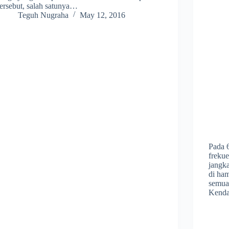
tersebut, salah satunya…
Teguh Nugraha
May 12, 2016
Pada 6
freku
jangka
di ham
semua 
Kenda