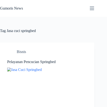
Skip
to
Gumoris News
content
Tag
Jasa cuci springbed
Bisnis
Pelayanan Pencucian Springbed