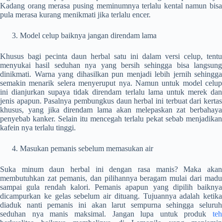
Kadang orang merasa pusing meminumnya terlalu kental namun bisa
pula merasa kurang menikmati jika terlalu encer.
Model celup baiknya jangan direndam lama
Khusus bagi pecinta daun herbal satu ini dalam versi celup, tentu
menyukai hasil seduhan nya yang bersih sehingga bisa langsung
dinikmati. Warna yang dihasilkan pun menjadi lebih jernih sehingga
semakin menarik selera menyeruput nya. Namun untuk model celup
ini dianjurkan supaya tidak direndam terlalu lama untuk merek dan
jenis apapun. Pasalnya pembungkus daun herbal ini terbuat dari kertas
khusus, yang jika direndam lama akan melepaskan zat berbahaya
penyebab kanker. Selain itu mencegah terlalu pekat sebab menjadikan
kafein nya terlalu tinggi.
Masukan pemanis sebelum memasukan air
Suka minum daun herbal ini dengan rasa manis? Maka akan
membutuhkan zat pemanis, dan pilihannya beragam mulai dari madu
sampai gula rendah kalori. Pemanis apapun yang dipilih baiknya
dicampurkan ke gelas sebelum air dituang. Tujuannya adalah ketika
diaduk nanti pemanis ini akan larut sempurna sehingga seluruh
seduhan nya manis maksimal. Jangan lupa untuk produk
teh