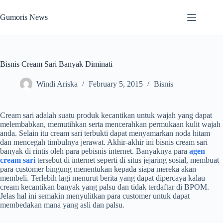
Skip
to
Gumoris News
content
Bisnis Cream Sari Banyak Diminati
Windi Ariska
February 5, 2015
Bisnis
Cream sari adalah suatu produk kecantikan untuk wajah yang dapat
melembabkan, memutihkan serta mencerahkan permukaan kulit wajah
anda. Selain itu cream sari terbukti dapat menyamarkan noda hitam
dan mencegah timbulnya jerawat. Akhir-akhir ini bisnis cream sari
banyak di rintis oleh para pebisnis internet. Banyaknya para
agen
cream sari
tersebut di internet seperti di situs jejaring sosial, membuat
para customer bingung menentukan kepada siapa mereka akan
membeli. Terlebih lagi menurut berita yang dapat dipercaya kalau
cream kecantikan banyak yang palsu dan tidak terdaftar di BPOM.
Jelas hal ini semakin menyulitkan para customer untuk dapat
membedakan mana yang asli dan palsu.