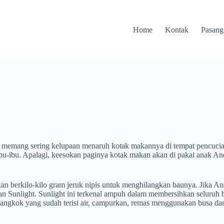
Home
Kontak
Pasang
memang sering kelupaan menaruh kotak makannya di tempat pencucian pi
i ibu-ibu. Apalagi, keesokan paginya kotak makan akan di pakai anak An
akan berkilo-kilo gram jeruk nipis untuk menghilangkan baunya. Jika A
 Sunlight. Sunlight ini terkenal ampuh dalam membersihkan seluruh 
ngkok yang sudah terisi air, campurkan, remas menggunakan busa dan