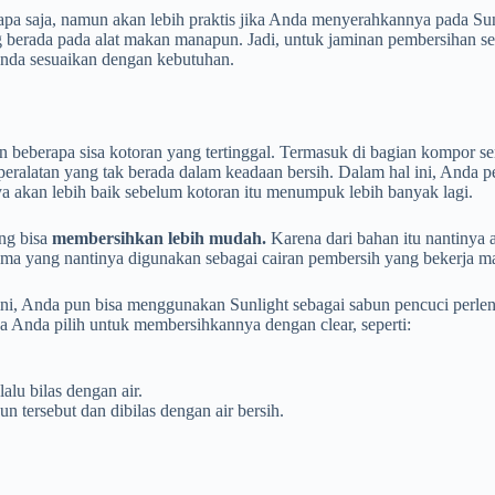
a saja, namun akan lebih praktis jika Anda menyerahkannya pada Sun
ada pada alat makan manapun. Jadi, untuk jaminan pembersihan secar
Anda sesuaikan dengan kebutuhan.
n beberapa sisa kotoran yang tertinggal. Termasuk di bagian kompor s
peralatan yang tak berada dalam keadaan bersih. Dalam hal ini, Anda p
nya akan lebih baik sebelum kotoran itu menumpuk lebih banyak lagi.
ng bisa
membersihkan lebih mudah.
Karena dari bahan itu nantiny
ama yang nantinya digunakan sebagai cairan pembersih yang bekerja m
sini, Anda pun bisa menggunakan Sunlight sebagai sabun pencuci perlen
bisa Anda pilih untuk membersihkannya dengan clear, seperti:
alu bilas dengan air.
 tersebut dan dibilas dengan air bersih.