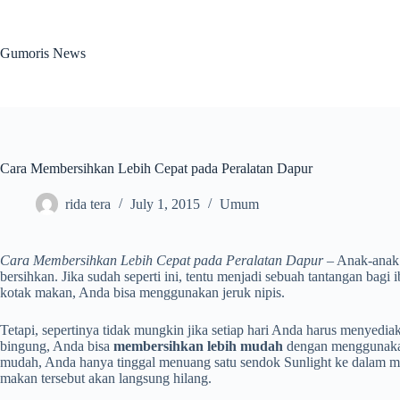
Skip
to
content
Gumoris News
Cara Membersihkan Lebih Cepat pada Peralatan Dapur
rida tera
July 1, 2015
Umum
Cara Membersihkan Lebih Cepat pada Peralatan Dapur
– Anak-anak 
bersihkan. Jika sudah seperti ini, tentu menjadi sebuah tantangan bag
kotak makan, Anda bisa menggunakan jeruk nipis.
Tetapi, sepertinya tidak mungkin jika setiap hari Anda harus menyedi
bingung, Anda bisa
membersihkan lebih mudah
dengan menggunakan
mudah, Anda hanya tinggal menuang satu sendok Sunlight ke dalam ma
makan tersebut akan langsung hilang.