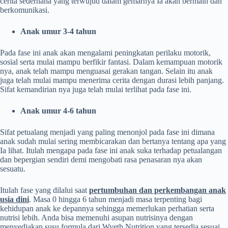
cerita sederhana yang terwujud dalam gemarnya Ia akan bermain dan
berkomunikasi.
Anak umur 3-4 tahun
Pada fase ini anak akan mengalami peningkatan perilaku motorik,
sosial serta mulai mampu berfikir fantasi. Dalam kemampuan motorik
nya, anak telah mampu menguasai gerakan tangan. Selain itu anak
juga telah mulai mampu menerima cerita dengan durasi lebih panjang.
Sifat kemandirian nya juga telah mulai terlihat pada fase ini.
Anak umur 4-6 tahun
Sifat petualang menjadi yang paling menonjol pada fase ini dimana
anak sudah mulai sering membicarakan dan bertanya tentang apa yang
Ia lihat. Itulah mengapa pada fase ini anak suka terhadap petualangan
dan bepergian sendiri demi mengobati rasa penasaran nya akan
sesuatu.
Itulah fase yang dilalui saat
pertumbuhan dan perkembangan anak
usia dini
. Masa 0 hingga 6 tahun menjadi masa terpenting bagi
kehidupan anak ke depannya sehingga memerlukan perhatian serta
nutrisi lebih. Anda bisa memenuhi asupan nutrisinya dengan
menyediakan susu formula dari Wyeth Nutrition yang tersedia sesuai