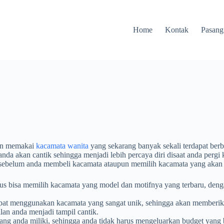
Home
Kontak
Pasang
gan memakai
kacamata wanita
yang sekarang banyak sekali terdapat ber
 akan cantik sehingga menjadi lebih percaya diri disaat anda pergi 
tu sebelum anda membeli kacamata ataupun memilih kacamata yang akan
us bisa memilih kacamata yang model dan motifnya yang terbaru, den
dapat menggunakan kacamata yang sangat unik, sehingga akan memberik
an anda menjadi tampil cantik.
ng anda miliki, sehingga anda tidak harus mengeluarkan budget yang