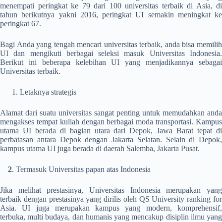
menempati peringkat ke 79 dari 100 universitas terbaik di Asia, di
tahun berikutnya yakni 2016, peringkat UI semakin meningkat ke
peringkat 67.
Bagi Anda yang tengah mencari universitas terbaik, anda bisa memilih
UI dan mengikuti berbagai seleksi masuk Universitas Indonesia.
Berikut ini beberapa kelebihan UI yang menjadikannya sebagai
Universitas terbaik.
Letaknya strategis
Alamat dari suatu universitas sangat penting untuk memudahkan anda
mengakses tempat kuliah dengan berbagai moda transportasi. Kampus
utama UI berada di bagian utara dari Depok, Jawa Barat tepat di
perbatasan antara Depok dengan Jakarta Selatan. Selain di Depok,
kampus utama UI juga berada di daerah Salemba, Jakarta Pusat.
2
. Termasuk Universitas papan atas Indonesia
Jika melihat prestasinya, Universitas Indonesia merupakan yang
terbaik dengan prestasinya yang dirilis oleh QS University ranking for
Asia. UI juga merupakan kampus yang modern, komprehensif,
terbuka, multi budaya, dan humanis yang mencakup disiplin ilmu yang