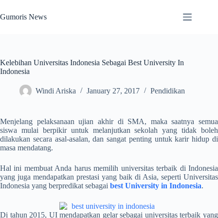
Skip
to
Gumoris News
content
Kelebihan Universitas Indonesia Sebagai Best University In
Indonesia
Windi Ariska
January 27, 2017
Pendidikan
Menjelang pelaksanaan ujian akhir di SMA, maka saatnya semua
siswa mulai berpikir untuk melanjutkan sekolah yang tidak boleh
dilakukan secara asal-asalan, dan sangat penting untuk karir hidup di
masa mendatang.
Hal ini membuat Anda harus memilih universitas terbaik di Indonesia
yang juga mendapatkan prestasi yang baik di Asia, seperti Universitas
Indonesia yang berpredikat sebagai
best University in Indonesia
.
Di tahun 2015, UI mendapatkan gelar sebagai universitas terbaik yang