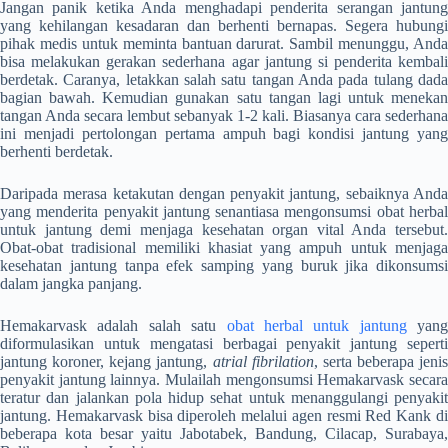
Jangan panik ketika Anda menghadapi penderita serangan jantung
yang kehilangan kesadaran dan berhenti bernapas. Segera hubungi
pihak medis untuk meminta bantuan darurat. Sambil menunggu, Anda
bisa melakukan gerakan sederhana agar jantung si penderita kembali
berdetak. Caranya, letakkan salah satu tangan Anda pada tulang dada
bagian bawah. Kemudian gunakan satu tangan lagi untuk menekan
tangan Anda secara lembut sebanyak 1-2 kali. Biasanya cara sederhana
ini menjadi pertolongan pertama ampuh bagi kondisi jantung yang
berhenti berdetak.
Daripada merasa ketakutan dengan penyakit jantung, sebaiknya Anda
yang menderita penyakit jantung senantiasa mengonsumsi obat herbal
untuk jantung demi menjaga kesehatan organ vital Anda tersebut.
Obat-obat tradisional memiliki khasiat yang ampuh untuk menjaga
kesehatan jantung tanpa efek samping yang buruk jika dikonsumsi
dalam jangka panjang.
Hemakarvask adalah salah satu
obat herbal untuk jantung
yang
diformulasikan untuk mengatasi berbagai penyakit jantung seperti
jantung koroner, kejang jantung,
atrial fibrilation
, serta beberapa jenis
penyakit jantung lainnya. Mulailah mengonsumsi Hemakarvask secara
teratur dan jalankan pola hidup sehat untuk menanggulangi penyakit
jantung. Hemakarvask bisa diperoleh melalui agen resmi Red Kank di
beberapa kota besar yaitu Jabotabek, Bandung, Cilacap, Surabaya,