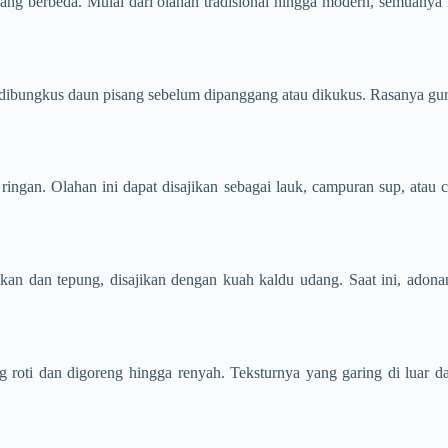
ang berbeda. Mulai dari olahan tradisional hingga modern, semuanya 
 dibungkus daun pisang sebelum dipanggang atau dikukus. Rasanya guri
ringan. Olahan ini dapat disajikan sebagai lauk, campuran sup, atau
 dan tepung, disajikan dengan kuah kaldu udang. Saat ini, adonan 
g roti dan digoreng hingga renyah. Teksturnya yang garing di luar 