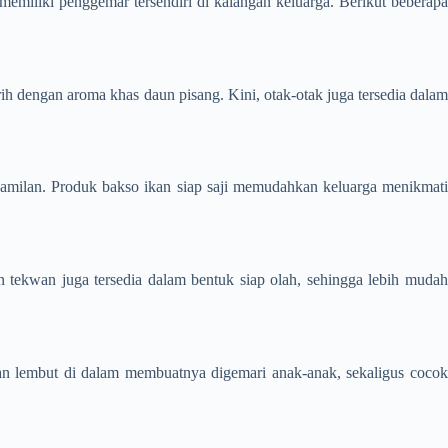
memiliki penggemar tersendiri di kalangan keluarga. Berikut beberapa
h dengan aroma khas daun pisang. Kini, otak-otak juga tersedia dalam
 camilan. Produk bakso ikan siap saji memudahkan keluarga menikmati
tekwan juga tersedia dalam bentuk siap olah, sehingga lebih mudah
dan lembut di dalam membuatnya digemari anak-anak, sekaligus coco