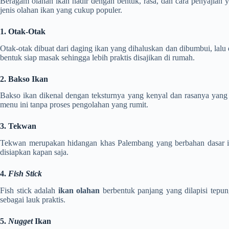
Beragam olahan ikan hadir dengan bentuk, rasa, dan cara penyajian y
jenis olahan ikan yang cukup populer.
1. Otak-Otak
Otak-otak dibuat dari daging ikan yang dihaluskan dan dibumbui, lalu
bentuk siap masak sehingga lebih praktis disajikan di rumah.
2. Bakso Ikan
Bakso ikan dikenal dengan teksturnya yang kenyal dan rasanya yang 
menu ini tanpa proses pengolahan yang rumit.
3. Tekwan
Tekwan merupakan hidangan khas Palembang yang berbahan dasar ikan
disiapkan kapan saja.
4.
Fish Stick
Fish stick adalah
ikan olahan
berbentuk panjang yang dilapisi tepun
sebagai lauk praktis.
5.
Nugget
Ikan