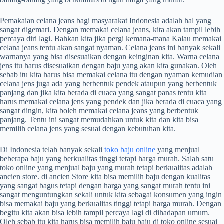
Pemakaian celana jeans bagi masyarakat Indonesia adalah hal yang
sangat digemari. Dengan memakai celana jeans, kita akan tampil lebih
percaya diri lagi. Bahkan kita jika pergi kemana-mana Kalau memakai
celana jeans tentu akan sangat nyaman. Celana jeans ini banyak sekali
warnanya yang bisa disesuaikan dengan keinginan kita. Warna celana
jens itu harus disesuaikan dengan baju yang akan kita gunakan. Oleh
sebab itu kita harus bisa memakai celana itu dengan nyaman kemudian
celana jens juga ada yang berbentuk pendek ataupun yang berbentuk
panjang dan jika kita berada di cuaca yang sangat panas tentu kita
harus memakai celana jens yang pendek dan jika berada di cuaca yang
sangat dingin, kita boleh memakai celana jeans yang berbentuk
panjang. Tentu ini sangat memudahkan untuk kita dan kita bisa
memilih celana jens yang sesuai dengan kebutuhan kita.
Di Indonesia telah banyak sekali
toko baju online
yang menjual
beberapa baju yang berkualitas tinggi tetapi harga murah. Salah satu
toko online yang menjual baju yang murah tetapi berkualitas adalah
ancien store. di ancien Store kita bisa memilih baju dengan kualitas
yang sangat bagus tetapi dengan harga yang sangat murah tentu ini
sangat menguntungkan sekali untuk kita sebagai konsumen yang ingin
bisa memakai baju yang berkualitas tinggi tetapi harga murah. Dengan
begitu kita akan bisa lebih tampil percaya lagi di dihadapan umum.
Oleh sebab itu kita harus bisa memilih baju baju di toko online sesuai