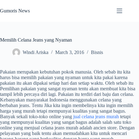
Skip
to
Gumoris News
content
Memilih Celana Jeans yang Nyaman
Windi Ariska
March 3, 2016
Bisnis
Pakaian merupakan kebutuhan pokok manusia. Oleh sebab itu kita
harus bisa memilih pakaian yang nyaman untuk kita pakai karena
pakaian itu akan dipakai setiap hari dan setiap waktu. Oleh sebab itu
Pemilihan pakaian yang sangat nyaman tentu akan membuat kita bisa
tampil lebih percaya diri lagi. Pakaian itu terdiri dari baju dan celana.
Kebanyakan masyarakat Indonesia menggunakan celana yang
berbahan jeans. Tentu Jika kita ingin membelinya kita ingin memilih
harga yang murah tetapi mempunyai kualitas yang sangat bagus.
Banyak sekali toko-toko online yang
jual celana jeans murah
tetapi
yang mempunyai kualitas yang sangat bagus adalah salah satu toko
online yang menjual celana jeans murah adalah ancien store. Dengan
pelayanan yang baik tentu akan memudahkan kita untuk mencari
barang-barang yang berkualitas dengan harga yang murah.