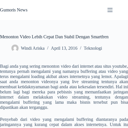
Skip
to
Gumoris News
content
Menonton Video Lebih Cepat Dan Stabil Dengan Smartfren
Windi Ariska
April 13, 2016
Teknologi
Bagi anda yang sering menonton video dari internet atau situs youtube,
tentunya pernah mengalami yang namanya buffering atau video yang
terus mengalami loading akibat akses internetnya yang lemot. Apalagi
saat anda menonton videonya yang live streaming tentunya akan
membuat ketidaknyamanan bagi anda atau kekesalan tersendiri. Hal ini
belum lagi bagi mereka para pebisnis yang memanfaatkan jaringan
internet dalam melakukan video streaming, tentunya dengan
mengalami buffering yang lama maka bisnis tersebut pun bisa
dipastikan akan terganggu.
Penyebab dari video yang mengalami buffering diantaranya pada
jaringannya yang kurang cepat dalam akses internetnya. Untuk itu