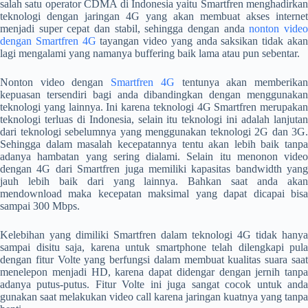
salah satu operator CDMA di Indonesia yaitu Smartfren menghadirkan
teknologi dengan jaringan 4G yang akan membuat akses internet
menjadi super cepat dan stabil, sehingga dengan anda
nonton vide
dengan Smartfren 4G
tayangan video yang anda saksikan tidak aka
lagi mengalami yang namanya buffering baik lama atau pun sebentar.
Nonton video dengan
Smartfren 4G
tentunya akan memberika
kepuasan tersendiri bagi anda dibandingkan dengan menggunakan
teknologi yang lainnya. Ini karena teknologi 4G Smartfren merupakan
teknologi terluas di Indonesia, selain itu teknologi ini adalah lanjutan
dari teknologi sebelumnya yang menggunakan teknologi 2G dan 3G.
Sehingga dalam masalah kecepatannya tentu akan lebih baik tanpa
adanya hambatan yang sering dialami. Selain itu menonon video
dengan 4G dari Smartfren juga memiliki kapasitas bandwidth yang
jauh lebih baik dari yang lainnya. Bahkan saat anda akan
mendownload maka kecepatan maksimal yang dapat dicapai bisa
sampai 300 Mbps.
Kelebihan yang dimiliki Smartfren dalam teknologi 4G tidak hanya
sampai disitu saja, karena untuk smartphone telah dilengkapi pula
dengan fitur Volte yang berfungsi dalam membuat kualitas suara saat
menelepon menjadi HD, karena dapat didengar dengan jernih tanpa
adanya putus-putus. Fitur Volte ini juga sangat cocok untuk anda
gunakan saat melakukan video call karena jaringan kuatnya yang tanpa