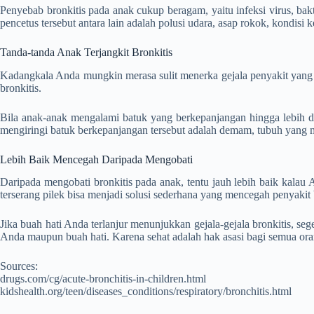
Penyebab bronkitis pada anak cukup beragam, yaitu infeksi virus, bak
pencetus tersebut antara lain adalah polusi udara, asap rokok, kondisi
Tanda-tanda Anak Terjangkit Bronkitis
Kadangkala Anda mungkin merasa sulit menerka gejala penyakit yang se
bronkitis.
Bila anak-anak mengalami batuk yang berkepanjangan hingga lebih dari 
mengiringi batuk berkepanjangan tersebut adalah demam, tubuh yang me
Lebih Baik Mencegah Daripada Mengobati
Daripada mengobati bronkitis pada anak, tentu jauh lebih baik kalau
terserang pilek bisa menjadi solusi sederhana yang mencegah penyakit 
Jika buah hati Anda terlanjur menunjukkan gejala-gejala bronkitis, se
Anda maupun buah hati. Karena sehat adalah hak asasi bagi semua oran
Sources:
drugs.com/cg/acute-bronchitis-in-children.html
kidshealth.org/teen/diseases_conditions/respiratory/bronchitis.html