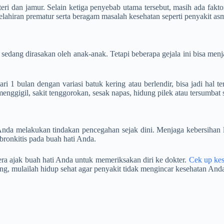
teri dan jamur. Selain ketiga penyebab utama tersebut, masih ada fakt
 kelahiran prematur serta beragam masalah kesehatan seperti penyakit a
dang dirasakan oleh anak-anak. Tetapi beberapa gejala ini bisa menjad
1 bulan dengan variasi batuk kering atau berlendir, bisa jadi hal ter
nggigil, sakit tenggorokan, sesak napas, hidung pilek atau tersumbat 
 Anda melakukan tindakan pencegahan sejak dini. Menjaga kebersihan 
bronkitis pada buah hati Anda.
gera ajak buah hati Anda untuk memeriksakan diri ke dokter.
Cek up ke
g, mulailah hidup sehat agar penyakit tidak mengincar kesehatan Anda