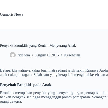
Skip
to
content
Gumoris News
Penyakit Bronkitis yang Rentan Menyerang Anak
rida tera
August 6, 2015
Kesehatan
Betapa khawatirnya kalau buah hati sedang jatuh sakit. Rasanya An
anak cukup beragam. Salah satu yang kerap kali mengintai kesehatan a
Penyebab Bronkitis pada Anak
Bronkitis merupakan penyakit yang menyerang organ pernapasan khusu
bahkan bengkak sehingga mengganggu proses pernapasan. Serangan pe
orang dewasa.