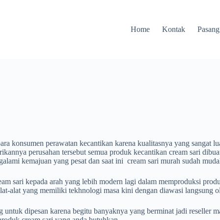
Home
Kontak
Pasang
para konsumen perawatan kecantikan karena kualitasnya yang sangat lua
ikannya perusahan tersebut semua produk kecantikan cream sari dibuat
galami kemajuan yang pesat dan saat ini cream sari murah sudah mud
eam sari kepada arah yang lebih modern lagi dalam memproduksi produ
at-alat yang memiliki tekhnologi masa kini dengan diawasi langsung ol
untuk dipesan karena begitu banyaknya yang berminat jadi reseller ma
roduk cream sari yang anda butuhkan.