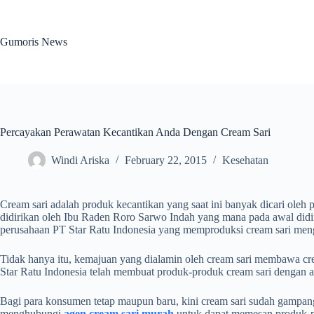
Skip
to
content
Gumoris News
Percayakan Perawatan Kecantikan Anda Dengan Cream Sari
Windi Ariska
February 22, 2015
Kesehatan
Cream sari adalah produk kecantikan yang saat ini banyak dicari oleh 
didirikan oleh Ibu Raden Roro Sarwo Indah yang mana pada awal didir
perusahaan PT Star Ratu Indonesia yang memproduksi cream sari men
Tidak hanya itu, kemajuan yang dialamin oleh cream sari membawa cr
Star Ratu Indonesia telah membuat produk-produk cream sari dengan al
Bagi para konsumen tetap maupun baru, kini cream sari sudah gampang 
menghubungi
agen cream sari murah
untuk dapat memesan produk-p