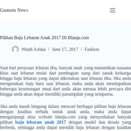
Skip
to
Gumoris News
content
Pilihan Baju Lebaran Anak 2017 Di Blanja.com
Windi Ariska
June 17, 2017
Fashion
Saat hari perayaan lebaran tiba, banyak anak yang manantikan suasana
khas saat lebaran mulai dari pembagian uang dari sanak keluarga
hingga baju lebaran yang dapat dikenakan saat lebaran tiba. Jika anda
mengenakan baju baru saat lebaran, maka anda akan mendapatkan
beberapa keuntungan muai dari anda akan merasa lebih percaya diri
hingga anda akan dapat memiliki panampilan yang sempurna.
Jika anda masih bingung dalam mencari berbagai pilihan baju lebaran
dengan kualitas terbaik untuk anak anda, maka anda dapat
mengunjungi sitsu website blanja.com yang menyediakan banyak
pilihan
baju lebaran anak 2017
dengan model dan desain yan
berbeda, sehingga anda dapat memilih baju lebaran dengan kualitas