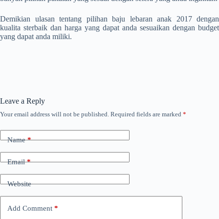
Demikian ulasan tentang pilihan
baju lebaran anak 2017
dengan
kualita sterbaik dan harga yang dapat anda sesuaikan dengan budget
yang dapat anda miliki.
Leave a Reply
Your email address will not be published.
Required fields are marked
*
Name
*
Email
*
Website
Add Comment
*