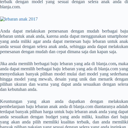
terbaik dengan model yang sesuai dengan selera anak anda di
blanja.com.
Anda dapat melakukan pemesanan dengan mudah berbagai baju
lebaran untuk anak anda, karena anda dapat menggunakan smartphone
yang anda miliki agar anda dapat memesan baju lebaran untuk anak
anda sesuai dengan selera anak anda, sehingga anda dapat melakukan
pemesanan dengan mudah dan cepat dimana saja dan kapan saja.
Jika anda memilih berbagai baju lebaran yang ada di
blanja.com
,
mak
anda dapat memilih berbagai baju lebaran yang ada di blanja.com yang
menyediakan banyak pilihan model mulai dari model yang sederhana
hingga model yang mewah, desain yang unik dan menarik dengan
pilihan ukuran dan warna yang dapat anda sesuaikan dengan selera
dan kebutuhan anda.
Keuntungan yang akan anda dapatkan dengan melakukan
pembelanjaan baju lebaran anak anda di blanja.com diantaranya adalah
terdapat banyak pilihan harga untuk baju lebaran anak anda yang dapat
anda sesuaikan dengan budget yang anda miliki, kualitas dari baju
yang akan anda pilih memiliki kualitas terbaik, dan anda memiliki
banyak pilihan pakaian yang sesuai dengan selera yang anda inginkan.