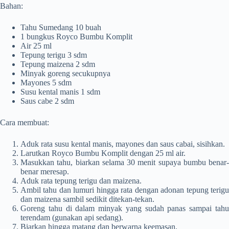
Bahan:
Tahu Sumedang 10 buah
1 bungkus Royco Bumbu Komplit
Air 25 ml
Tepung terigu 3 sdm
Tepung maizena 2 sdm
Minyak goreng secukupnya
Mayones 5 sdm
Susu kental manis 1 sdm
Saus cabe 2 sdm
Cara membuat:
Aduk rata susu kental manis, mayones dan saus cabai, sisihkan.
Larutkan Royco Bumbu Komplit dengan 25 ml air.
Masukkan tahu, biarkan selama 30 menit supaya bumbu benar-
benar meresap.
Aduk rata tepung terigu dan maizena.
Ambil tahu dan lumuri hingga rata dengan adonan tepung terigu
dan maizena sambil sedikit ditekan-tekan.
Goreng tahu di dalam minyak yang sudah panas sampai tahu
terendam (gunakan api sedang).
Biarkan hingga matang dan berwarna keemasan.