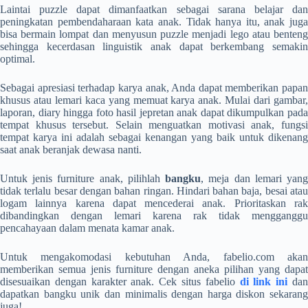
Laintai puzzle dapat dimanfaatkan sebagai sarana belajar dan
peningkatan pembendaharaan kata anak. Tidak hanya itu, anak juga
bisa bermain lompat dan menyusun puzzle menjadi lego atau benteng
sehingga kecerdasan linguistik anak dapat berkembang semakin
optimal.
Sebagai apresiasi terhadap karya anak, Anda dapat memberikan papan
khusus atau lemari kaca yang memuat karya anak. Mulai dari gambar,
laporan, diary hingga foto hasil jepretan anak dapat dikumpulkan pada
tempat khusus tersebut. Selain menguatkan motivasi anak, fungsi
tempat karya ini adalah sebagai kenangan yang baik untuk dikenang
saat anak beranjak dewasa nanti.
Untuk jenis furniture anak, pilihlah
bangku
, meja dan lemari yan
tidak terlalu besar dengan bahan ringan. Hindari bahan baja, besai atau
logam lainnya karena dapat mencederai anak. Prioritaskan rak
dibandingkan dengan lemari karena rak tidak mengganggu
pencahayaan dalam menata kamar anak.
Untuk mengakomodasi kebutuhan Anda, fabelio.com akan
memberikan semua jenis furniture dengan aneka pilihan yang dapat
disesuaikan dengan karakter anak. Cek situs fabelio
di link ini
da
dapatkan bangku unik dan minimalis dengan harga diskon sekarang
juga!