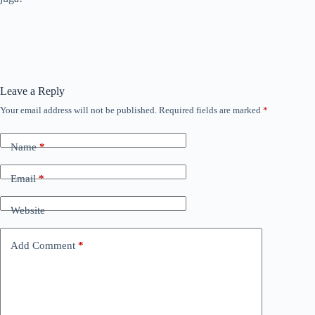
Leave a Reply
Your email address will not be published.
Required fields are marked
*
Name
*
Email
*
Website
Add Comment
*