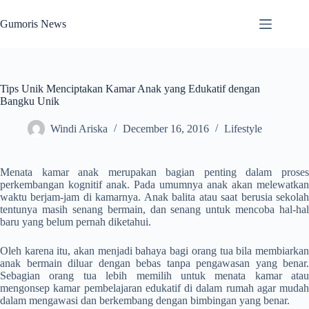
Skip
to
Gumoris News
content
Tips Unik Menciptakan Kamar Anak yang Edukatif dengan
Bangku Unik
Windi Ariska
December 16, 2016
Lifestyle
Menata kamar anak merupakan bagian penting dalam proses
perkembangan kognitif anak. Pada umumnya anak akan melewatkan
waktu berjam-jam di kamarnya. Anak balita atau saat berusia sekolah
tentunya masih senang bermain, dan senang untuk mencoba hal-hal
baru yang belum pernah diketahui.
Oleh karena itu, akan menjadi bahaya bagi orang tua bila membiarkan
anak bermain diluar dengan bebas tanpa pengawasan yang benar.
Sebagian orang tua lebih memilih untuk menata kamar atau
mengonsep kamar pembelajaran edukatif di dalam rumah agar mudah
dalam mengawasi dan berkembang dengan bimbingan yang benar.