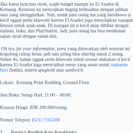
Jika kamu pencinta
steak,
wajib banget mampir ke El Asador di
Kemang. Restoran ini menyajikan daging berkualitas dengan pilihan
saus yang menggiurkan. Nah, untuk para orang tua yang membawa si
kecil nggak perlu khawatir karena El Asador juga menyiapkan ruangan
khusus untuk anak-anak. Di ruangan ini si kecil akan dihibur dengan
mainan, buku, dan PlayStation. Jadi, para orang tua bisa menikmati
sajian
steak
dengan santai deh.
Oh iya,
for your information,
porsi yang ditawarkan oleh restoran ini
tergolong cukup besar, jadi satu piring bisa
sharing
untuk 2 orang.
Selain itu, kalian nggak perlu khawatir untuk urusan makanan si kecil
karena El Asador juga menyajikan menu yang aman untuk
makanan
bayi
(balita), seperti
spaghetti
atau
sandwich.
Lokasi:
Kemang Point Building, Ground Floor.
Jam Buka: Setiap Hari, 11:00 – 00:00.
Kisaran Harga: IDR 200.000/orang.
Nomor Telepon: (
021) 7182206
3. Nanny’s Pavillon Kota Kasablanka