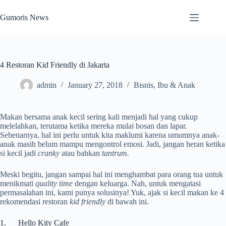
Skip
to
Gumoris News
content
4 Restoran Kid Friendly di Jakarta
admin
January 27, 2018
Bisnis
,
Ibu & Anak
Makan bersama anak kecil sering kali menjadi hal yang cukup
melelahkan, terutama ketika mereka mulai bosan dan lapar.
Sebenarnya, hal ini perlu untuk kita maklumi karena umumnya anak-
anak masih belum mampu mengontrol emosi. Jadi, jangan heran ketika
si kecil jadi
cranky
atau bahkan
tantrum.
Meski begitu, jangan sampai hal ini menghambat para orang tua untuk
menikmati
quality time
dengan keluarga. Nah, untuk mengatasi
permasalahan ini, kami punya solusinya! Yuk, ajak si kecil makan ke 4
rekomendasi restoran
kid friendly
di bawah ini.
1. Hello Kity Cafe