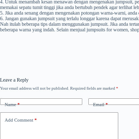
4. Untuk menambah kesan menawan dengan mengenakan jumpsuit, pemili
memakai sepatu tumit tinggi jika anda bertubuh pendek agar terlihat leb
5. Jika anda senang dengan mengenakan potongan warna-warni, anda 
6. Jangan gunakan jumpsuit yang terlalu longgar karena dapat merusa
Nah itulah beberapa tips dalam menggunakan jumpsuit. Jika anda tert
beberapa warna yang indah. Selain menjual jumpsuits for women, sho
Leave a Reply
Your email address will not be published.
Required fields are marked
*
Name
*
Email
*
Add Comment
*