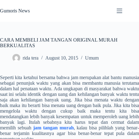
Skip
to
Gumoris News
content
CARA MEMBELI JAM TANGAN ORIGINAL MURAH
BERKUALITAS
rida tera
August 10, 2015
Umum
Seperti kita ketahui bersama bahwa jam merupakan alat bantu manusia
sebagai penunjuk waktu yang akan bisa membantu manusia terutama
dalam hal penataan waktu. Ada ungkapan di masyarakat bahwa waktu
saat ini selalu identik dengan uang dan kehilangan banyak waktu tentu
saja akan kehilangan banyak uang. Jika bisa menata waktu dengan
baik maka itu berarti bisa menata uang dengan baik pula. Jika kita bisa
mengelola waktu dengan cukup baik maka tentu kita bisa
mendatangkan lebih banyak kesempatan untuk memperoleh uang lebih
banyak lagi. Itulah sebabnya kita harus tepat dan cermat dalam
memilih sebuah
jam tangan murah
, kalau bisa pilihlah yang benar
benar terjamin kualitasnya agar bisa benar-benar tepat pula dalam
penentuan waktu.