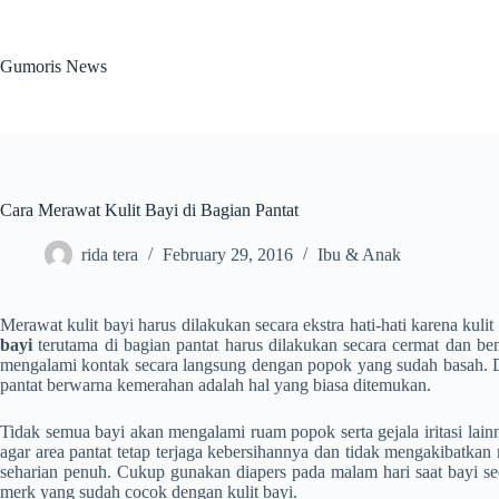
Skip
to
content
Gumoris News
Cara Merawat Kulit Bayi di Bagian Pantat
rida tera
February 29, 2016
Ibu & Anak
Merawat kulit bayi harus dilakukan secara ekstra hati-hati karena kuli
bayi
terutama di bagian pantat harus dilakukan secara cermat dan ben
mengalami kontak secara langsung dengan popok yang sudah basah. Daera
pantat berwarna kemerahan adalah hal yang biasa ditemukan.
Tidak semua bayi akan mengalami ruam popok serta gejala iritasi lain
agar area pantat tetap terjaga kebersihannya dan tidak mengakibatkan
seharian penuh. Cukup gunakan diapers pada malam hari saat bayi seda
merk yang sudah cocok dengan kulit bayi.