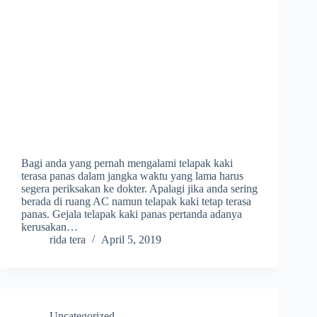
Bagi anda yang pernah mengalami telapak kaki
terasa panas dalam jangka waktu yang lama harus
segera periksakan ke dokter. Apalagi jika anda sering
berada di ruang AC namun telapak kaki tetap terasa
panas. Gejala telapak kaki panas pertanda adanya
kerusakan…
rida tera
April 5, 2019
Uncategorized