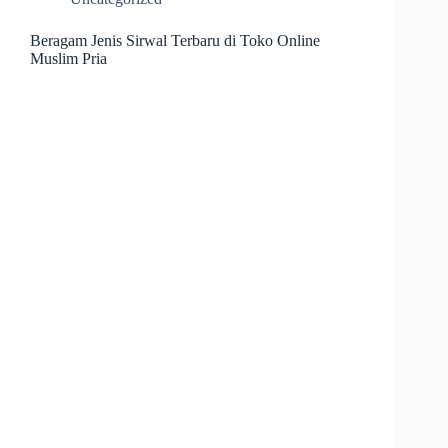
Beragam Jenis Sirwal Terbaru di Toko Online
Muslim Pria