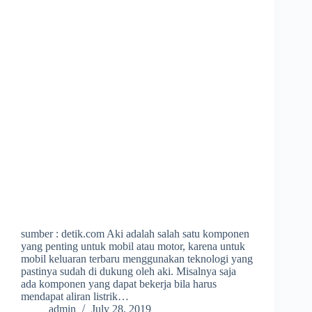
sumber : detik.com Aki adalah salah satu komponen
yang penting untuk mobil atau motor, karena untuk
mobil keluaran terbaru menggunakan teknologi yang
pastinya sudah di dukung oleh aki. Misalnya saja
ada komponen yang dapat bekerja bila harus
mendapat aliran listrik…
admin
July 28, 2019