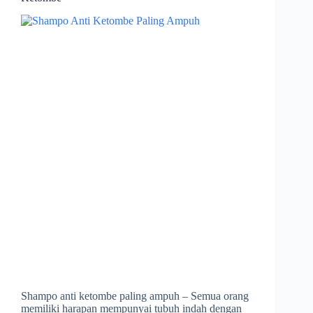
Shampo anti ketombe paling ampuh – Semua orang
memiliki harapan mempunyai tubuh indah dengan