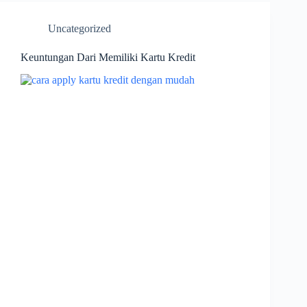
Uncategorized
Keuntungan Dari Memiliki Kartu Kredit