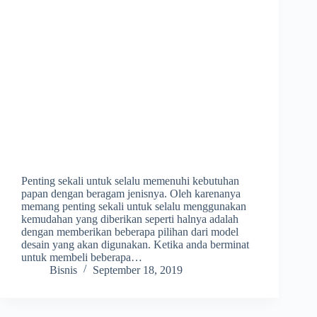
Penting sekali untuk selalu memenuhi kebutuhan
papan dengan beragam jenisnya. Oleh karenanya
memang penting sekali untuk selalu menggunakan
kemudahan yang diberikan seperti halnya adalah
dengan memberikan beberapa pilihan dari model
desain yang akan digunakan. Ketika anda berminat
untuk membeli beberapa…
Bisnis
September 18, 2019