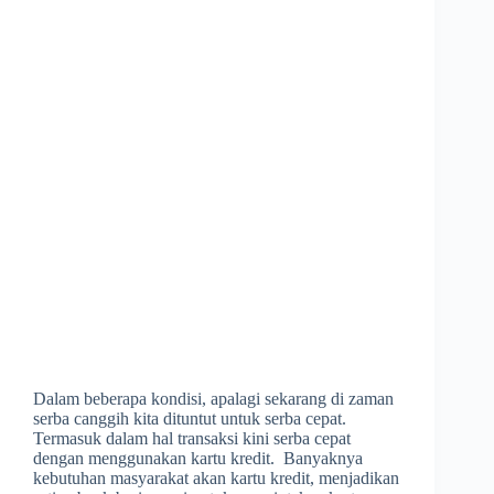
Dalam beberapa kondisi, apalagi sekarang di zaman
serba canggih kita dituntut untuk serba cepat.
Termasuk dalam hal transaksi kini serba cepat
dengan menggunakan kartu kredit. Banyaknya
kebutuhan masyarakat akan kartu kredit, menjadikan