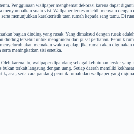
rtentu. Penggunaan wallpaper menghemat dekorasi karena dapat diganti 
ara menyampaikan suatu visi. Wallpaper terkesan lebih menyatu denga
rta menunjukkan karakteristik tuan rumah kepada sang tamu. Di ruang
arkan bagian dinding yang rusak. Yang dimaksud dengan rusak adalah 
 dinding tersebut untuk menghindar dari pusat perhatian. Pemilik ru
ra menyeluruh akan memakan waktu apalagi jika rumah akan digunakan u
erta meningkatkan sisi estetika.
leh karena itu, wallpaper dipandang sebagai kebutuhan tersier yang 
bukan terkait langsung dengan uang. Setiap daerah memiliki kekhasan s
k, asal, serta cara pandang pemilik rumah dari wallpaper yang diguna