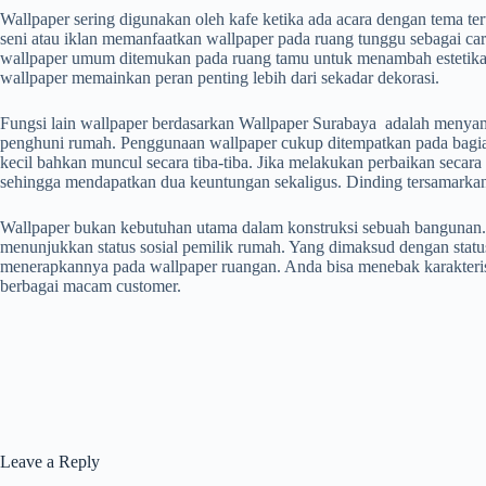
Wallpaper sering digunakan oleh kafe ketika ada acara dengan tema te
seni atau iklan memanfaatkan wallpaper pada ruang tunggu sebagai c
wallpaper umum ditemukan pada ruang tamu untuk menambah estetika se
wallpaper memainkan peran penting lebih dari sekadar dekorasi.
Fungsi lain wallpaper berdasarkan Wallpaper Surabaya adalah menyam
penghuni rumah. Penggunaan wallpaper cukup ditempatkan pada bagian
kecil bahkan muncul secara tiba-tiba. Jika melakukan perbaikan seca
sehingga mendapatkan dua keuntungan sekaligus. Dinding tersamarkan s
Wallpaper bukan kebutuhan utama dalam konstruksi sebuah bangunan. O
menunjukkan status sosial pemilik rumah. Yang dimaksud dengan status 
menerapkannya pada wallpaper ruangan. Anda bisa menebak karakteristi
berbagai macam customer.
Leave a Reply