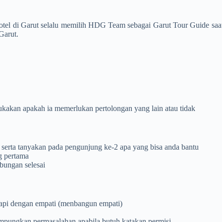
otel di Garut selalu memilih HDG Team sebagai Garut Tour Guide sa
Garut.
ukakan apakah ia memerlukan pertolongan yang lain atau tidak
 serta tanyakan pada pengunjung ke-2 apa yang bisa anda bantu
g pertama
ubungan selesai
gapi dengan empati (menbangun empati)
mpungkan permasalahan apabila butuh katakan permisi