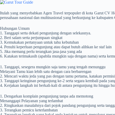
Itulah yang menyebabkan Agen Travel terpopuler di kota Garut CV H
perusahaan nasional dan multinasional yang berkunjung ke kabupaten 
Hubungan Umum
1. Tanggapi serta dekati pengunjung dengan selekasnya.
2. Beri salam serta perjumpaan singkat
3. Kemukakan pertanyaan untuk tahu kebutuhan
4. Penuhi keperluan pengunjung atau dapat butuh alihkan ke staf lain
5. Jika memang perlu terangkan jasa-jasa yang ada
6. Katakan terimakasih (apabila mungkin saja dengan nama) serta kem
1. Tanggapi, sesegera mungkin saja tamu yang tengah menunggu
Melayani Tamu kian lebih satu dengan cara berbarengan
2. Mencari waktu jeda yang pas dengan tamu pertama, katakan permisi
3. Tanggapi keinginan pengunjung ke-2 serta segara kembali pada yan
4. Kerjakan langkah ini berkali-kali di antara pengunjung itu hingga h
1. Dengarkan komplain pengunjung tanpa ada memotong
Menanggapi Pelayanan yang terlambat
2. Ringkaskan masalahnya dari pojok pandang pengunjung serta tang
3. Terangkan pemicu keterlambatan
4. Terangkan langkah yang bakal anda kerjakan untuk menolong mera