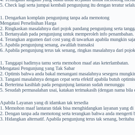
5. Check lagi serta jumpai kembali pengunjung itu dengan teratur selal
1. Dengarkan komplain pengunjung tanpa ada memotong
Mengatasi Perselisihan Harga
2. Ringkaskan masalahnya dari pojok pandang pengunjung serta tangg
3. Bertanyalah pada pengunjung untuk memperoleh info penambahan.
4. Terangkan argumen dari cost yang di tawarkan apabila mungkin saj
5. Apabila pengunjung senang, awalilah transaksi
6. Apabila pengunjung terus tak senang, ringkas masalahnya dari pojo
1. Tanggapi hadirnya tamu serta memohon maaf atas keterlambatan.
Mengatasi Pengunjung yang Tak Sabar
2. Optimis bahwa anda bakal menangani masalahnya sesegera mungkin
3. Tangani masalahnya dengan cepat serta efektif apabila butuh optimi
4. Berterima kasihlah pada pengunjung lantaran sudah menunggu
5. Sesudah permasalahan usai, katakan terimakasih (dengan nama bila da
Apabila Layanan yang di idamkan tak tersedia
1. Memohon maaf lantaran tidak bisa menghidangkan layanan yang di i
2. Dengan tanpa ada memotong serta terangkan bahwa anda mengerti 
3. Hidangkan alternatif. Apabila pengunjung terus tak senang, berita