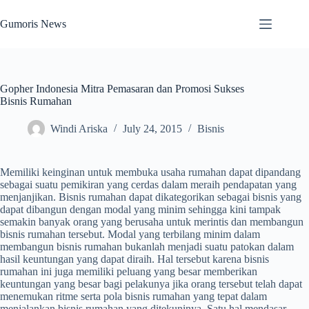
Skip
to
Gumoris News
content
Gopher Indonesia Mitra Pemasaran dan Promosi Sukses
Bisnis Rumahan
Windi Ariska
July 24, 2015
Bisnis
Memiliki keinginan untuk membuka usaha rumahan dapat dipandang
sebagai suatu pemikiran yang cerdas dalam meraih pendapatan yang
menjanjikan. Bisnis rumahan dapat dikategorikan sebagai bisnis yang
dapat dibangun dengan modal yang minim sehingga kini tampak
semakin banyak orang yang berusaha untuk merintis dan membangun
bisnis rumahan tersebut. Modal yang terbilang minim dalam
membangun bisnis rumahan bukanlah menjadi suatu patokan dalam
hasil keuntungan yang dapat diraih. Hal tersebut karena bisnis
rumahan ini juga memiliki peluang yang besar memberikan
keuntungan yang besar bagi pelakunya jika orang tersebut telah dapat
menemukan ritme serta pola bisnis rumahan yang tepat dalam
menjalankan bisnis rumahan yang ditekuninya. Satu hal mendasar