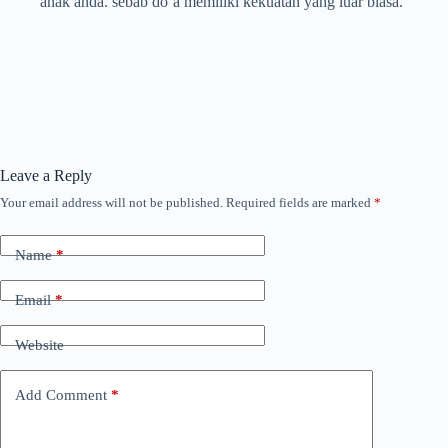
anak anda. sebab do’a memiliki kekuatan yang luar biasa.
Leave a Reply
Your email address will not be published.
Required fields are marked
*
Name
*
Email
*
Website
Add Comment
*