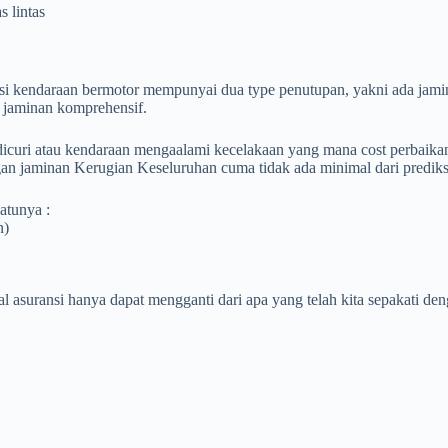
 lintas
nsi kendaraan bermotor mempunyai dua type penutupan, yakni ada jami
 jaminan komprehensif.
 dicuri atau kendaraan mengaalami kecelakaan yang mana cost perbaik
n jaminan Kerugian Keseluruhan cuma tidak ada minimal dari prediksi 
atunya :
n)
hal asuransi hanya dapat mengganti dari apa yang telah kita sepakati de