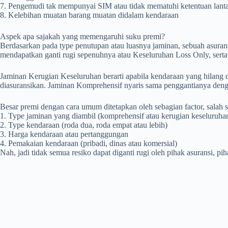
7. Pengemudi tak mempunyai SIM atau tidak mematuhi ketentuan lantas
8. Kelebihan muatan barang muatan didalam kendaraan
Aspek apa sajakah yang memengaruhi suku premi?
Berdasarkan pada type penutupan atau luasnya jaminan, sebuah asura
mendapatkan ganti rugi sepenuhnya atau Keseluruhan Loss Only, serta
Jaminan Kerugian Keseluruhan berarti apabila kendaraan yang hilang
diasuransikan. Jaminan Komprehensif nyaris sama penggantianya denga
Besar premi dengan cara umum ditetapkan oleh sebagian factor, salah s
1. Type jaminan yang diambil (komprehensif atau kerugian keseluruha
2. Type kendaraan (roda dua, roda empat atau lebih)
3. Harga kendaraan atau pertanggungan
4. Pemakaian kendaraan (pribadi, dinas atau komersial)
Nah, jadi tidak semua resiko dapat diganti rugi oleh pihak asuransi, pi