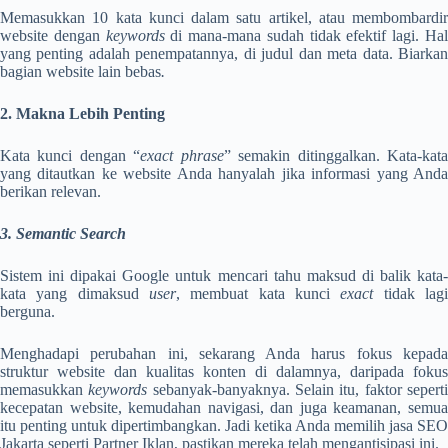
Memasukkan 10 kata kunci dalam satu artikel, atau membombardir
website dengan
keywords
di mana-mana sudah tidak efektif lagi. Ha
yang penting adalah penempatannya, di judul dan meta data. Biarkan
bagian website lain bebas
.
2. Makna Lebih Penting
Kata kunci dengan “
exact phrase
” semakin ditinggalkan. Kata-kat
yang ditautkan ke website Anda hanyalah jika informasi yang Anda
berikan relevan.
3. Semantic Search
Sistem ini dipakai Google untuk mencari tahu maksud di balik kata-
kata yang dimaksud
user
, membuat kata kunci
exact
tidak lag
berguna.
Menghadapi perubahan ini, sekarang Anda harus fokus kepada
struktur website dan kualitas konten di dalamnya, daripada fokus
memasukkan
keywords
sebanyak-banyaknya. Selain itu, faktor sepert
kecepatan website, kemudahan navigasi, dan juga keamanan, semua
itu penting untuk dipertimbangkan. Jadi ketika Anda memilih jasa SEO
Jakarta seperti Partner Iklan, pastikan mereka telah mengantisipasi ini.