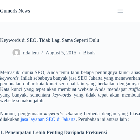
Skip
to
Gumoris News
content
Keywords di SEO, Tidak Lagi Sama Seperti Dulu
rida tera
August 5, 2015
Bisnis
Memasuki dunia SEO, Anda tentu tahu betapa pentingnya kunci alias
keywords
. Inilah sebabnya banyak jasa SEO Jakarta yang menawarkan
pembuatan daftar kata kunci serta hal lain yang berkaitan dengannya.
Kata kunci yang tepat akan membuat website Anda mendapat
traffic
yang banyak, sementara
keywords
yang tidak tepat akan membuat
website semakin jatuh.
Namun, penggunaan
keywords
sekarang berbeda dengan yang bias
dilakukan
jasa layanan SEO di Jakarta
. Perubahan ini antara lain :
1. Penempatan Lebih Penting Daripada Frekuensi