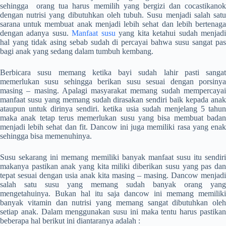
sehingga orang tua harus memilih yang bergizi dan cocastikanok
dengan nutrisi yang dibutuhkan oleh tubuh. Susu menjadi salah satu
sarana untuk membuat anak menjadi lebih sehat dan lebih bertenaga
dengan adanya susu.
Manfaat susu
yang kita ketahui sudah menjad
hal yang tidak asing sebab sudah di percayai bahwa susu sangat pas
bagi anak yang sedang dalam tumbuh kembang.
Berbicara susu memang ketika bayi sudah lahir pasti sangat
memerlukan susu sehingga berikan susu sesuai dengan porsinya
masing – masing. Apalagi masyarakat memang sudah mempercayai
manfaat susu
yang memang sudah dirasakan sendiri baik kepada ana
ataupun untuk dirinya sendiri. ketika usia sudah menjelang 5 tahun
maka anak tetap terus memerlukan susu yang bisa membuat badan
menjadi lebih sehat dan fit. Dancow ini juga memiliki rasa yang enak
sehingga bisa memenuhinya.
Susu sekarang ini memang memiliki banyak
manfaat susu
itu sendiri
makanya pastikan anak yang kita miliki diberikan susu yang pas dan
tepat sesuai dengan usia anak kita masing – masing. Dancow menjadi
salah satu susu yang memang sudah banyak orang yang
mengetahuinya. Bukan hal itu saja dancow ini memang memiliki
banyak vitamin dan nutrisi yang memang sangat dibutuhkan oleh
setiap anak. Dalam menggunakan susu ini maka tentu harus pastikan
beberapa hal berikut ini diantaranya adalah :