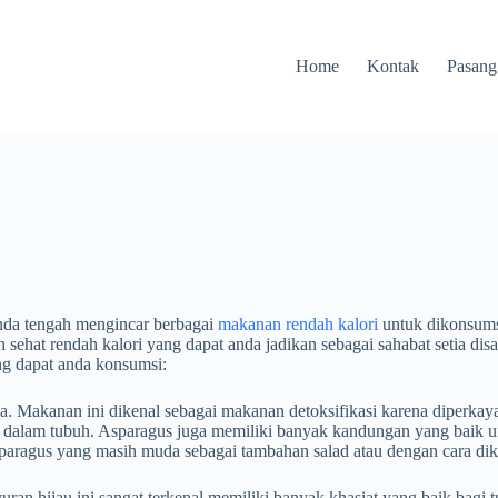
Home
Kontak
Pasang
anda tengah mengincar berbagai
makanan rendah kalori
untuk dikonsumsi
ehat rendah kalori yang dapat anda jadikan sebagai sahabat setia dis
g dapat anda konsumsi:
a. Makanan ini dikenal sebagai makanan detoksifikasi karena diperkay
t dalam tubuh. Asparagus juga memiliki banyak kandungan yang baik un
asparagus yang masih muda sebagai tambahan salad atau dengan cara di
an hijau ini sangat terkenal memiliki banyak khasiat yang baik bagi tu