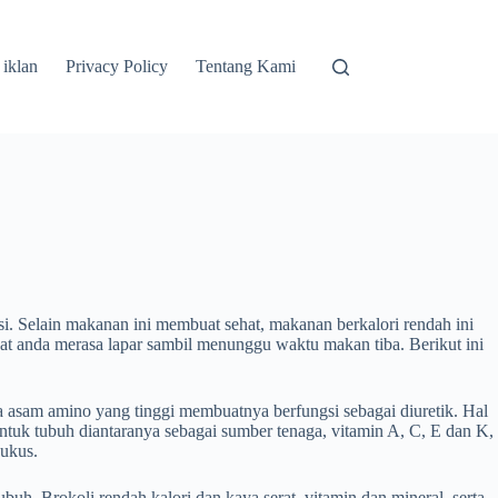
 iklan
Privacy Policy
Tentang Kami
. Selain makanan ini membuat sehat, makanan berkalori rendah ini
aat anda merasa lapar sambil menunggu waktu makan tiba. Berikut ini
a asam amino yang tinggi membuatnya berfungsi sebagai diuretik. Hal
tuk tubuh diantaranya sebagai sumber tenaga, vitamin A, C, E dan K,
kukus.
buh. Brokoli rendah kalori dan kaya serat, vitamin dan mineral, serta