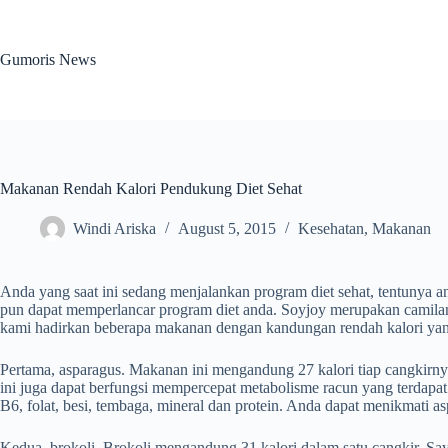
Skip
to
content
Gumoris News
Makanan Rendah Kalori Pendukung Diet Sehat
Windi Ariska
August 5, 2015
Kesehatan
,
Makanan
Anda yang saat ini sedang menjalankan program diet sehat, tentunya 
pun dapat memperlancar program diet anda. Soyjoy merupakan camilan s
kami hadirkan beberapa makanan dengan kandungan rendah kalori yan
Pertama, asparagus. Makanan ini mengandung 27 kalori tiap cangkirny
ini juga dapat berfungsi mempercepat metabolisme racun yang terdapa
B6, folat, besi, tembaga, mineral dan protein. Anda dapat menikmati 
Kedua, brokoli. Brokoli mengandung 31 kalori dalam satu cangkir. Sayur