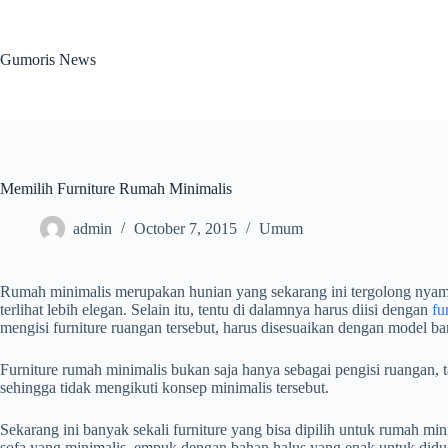
Skip
to
content
Gumoris News
Memilih Furniture Rumah Minimalis
admin
October 7, 2015
Umum
Rumah minimalis merupakan hunian yang sekarang ini tergolong nyama
terlihat lebih elegan. Selain itu, tentu di dalamnya harus diisi dengan
fu
mengisi furniture ruangan tersebut, harus disesuaikan dengan model ba
Furniture rumah minimalis bukan saja hanya sebagai pengisi ruangan, 
sehingga tidak mengikuti konsep minimalis tersebut.
Sekarang ini banyak sekali furniture yang bisa dipilih untuk rumah mi
sofa yang minimalis, empuk dengan bahan halus yang enak untuk diduduk