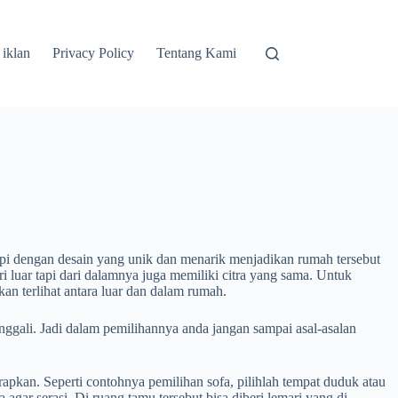
 iklan
Privacy Policy
Tentang Kami
pi dengan desain yang unik dan menarik menjadikan rumah tersebut
ari luar tapi dari dalamnya juga memiliki citra yang sama. Untuk
an terlihat antara luar dan dalam rumah.
ggali. Jadi dalam pemilihannya anda jangan sampai asal-asalan
rapkan. Seperti contohnya pemilihan sofa, pilihlah tempat duduk atau
gar serasi. Di ruang tamu tersebut bisa diberi lemari yang di