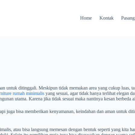
Home
Kontak
Pasang
n untuk ditinggali. Meskipun tidak memakan area yang cukup luas, ta
rniture rumah minimalis
yang sesuai, agar tidak hanya terlihat elegan d
ngunan utama. Karena jika tidak sesuai maka nantinya kesan berbeda ak
tapi juga bisa memberikan kenyamanan, keindahan dan aman untuk ditin
nimalis, atau bisa langsung memesan dengan bentuk seperti yang kita ha
i. Selain itu pemilihan meja juga bisa disesuaikan dengan warna sofa a