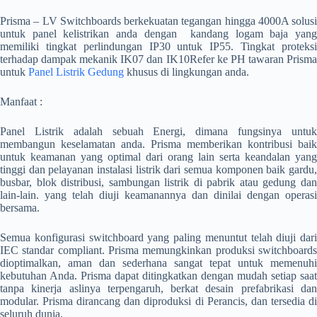
Prisma – LV Switchboards berkekuatan tegangan hingga 4000A solusi
untuk panel kelistrikan anda dengan kandang logam baja yang
memiliki tingkat perlindungan IP30 untuk IP55. Tingkat proteksi
terhadap dampak mekanik IK07 dan IK10Refer ke PH tawaran Prisma
untuk
Panel Listrik Gedung
khusus di lingkungan anda.
Manfaat :
Panel Listrik adalah sebuah Energi, dimana fungsinya untuk
membangun keselamatan anda. Prisma memberikan kontribusi baik
untuk keamanan yang optimal dari orang lain serta keandalan yang
tinggi dan pelayanan instalasi listrik dari semua komponen baik gardu,
busbar, blok distribusi, sambungan listrik di pabrik atau gedung dan
lain-lain. yang telah diuji keamanannya dan dinilai dengan operasi
bersama.
Semua konfigurasi switchboard yang paling menuntut telah diuji dari
IEC standar compliant. Prisma memungkinkan produksi switchboards
dioptimalkan, aman dan sederhana sangat tepat untuk memenuhi
kebutuhan Anda. Prisma dapat ditingkatkan dengan mudah setiap saat
tanpa kinerja aslinya terpengaruh, berkat desain prefabrikasi dan
modular. Prisma dirancang dan diproduksi di Perancis, dan tersedia di
seluruh dunia.