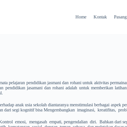
Home
Kontak
Pasang
ata pelajaran pendidikan jasmani dan rohani untuk aktivitas permainan
ran pendidikan jasamani dan rohani adalah untuk memberikan latihan
l.
 terhadap anak usia sekolah diantaranya menstimulasi berbagai aspek p
dari segi kognitif bisa Mengembangkan imaginasi, kreatifitas, problem
Kontrol emosi, mengasah empati, pengendalian diri. Bahkan dari s
melatih kematangan sosial dengan teman sebaya dan meletakan dasar unt