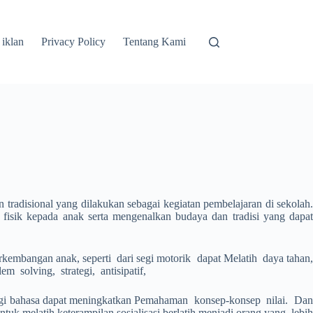
 iklan
Privacy Policy
Tentang Kami
 tradisional yang dilakukan sebagai kegiatan pembelajaran di sekolah.
 fisik kepada anak serta mengenalkan budaya dan tradisi yang dapat
erkembangan anak, seperti dari segi motorik dapat Melatih daya tahan,
 solving, strategi, antisipatif,
egi bahasa dapat meningkatkan Pemahaman konsep-konsep nilai. Dan
uk melatih keterampilan sosialisasi berlatih menjadi orang yang lebih