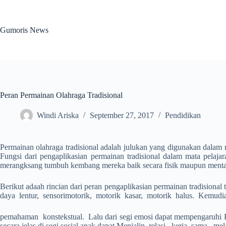
Skip
to
content
Gumoris News
Peran Permainan Olahraga Tradisional
Windi Ariska
September 27, 2017
Pendidikan
Permainan olahraga tradisional adalah julukan yang digunakan dalam m
Fungsi dari pengaplikasian permainan tradisional dalam mata pelaja
merangksang tumbuh kembang mereka baik secara fisik maupun menta
Berikut adaah rincian dari peran pengaplikasian permainan tradisional
daya lentur, sensorimotorik, motorik kasar, motorik halus. Kemudian 
pemahaman konstekstual. Lalu dari segi emosi dapat mempengaruhi 
secara jelas di segi sosial anak dapat Menjalin relasi, kerja sama, 