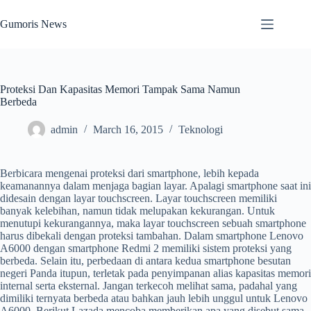
Skip
to
Gumoris News
content
Proteksi Dan Kapasitas Memori Tampak Sama Namun
Berbeda
admin
March 16, 2015
Teknologi
Berbicara mengenai proteksi dari smartphone, lebih kepada
keamanannya dalam menjaga bagian layar. Apalagi smartphone saat ini
didesain dengan layar touchscreen. Layar touchscreen memiliki
banyak kelebihan, namun tidak melupakan kekurangan. Untuk
menutupi kekurangannya, maka layar touchscreen sebuah smartphone
harus dibekali dengan proteksi tambahan. Dalam smartphone Lenovo
A6000 dengan smartphone Redmi 2 memiliki sistem proteksi yang
berbeda. Selain itu, perbedaan di antara kedua smartphone besutan
negeri Panda itupun, terletak pada penyimpanan alias kapasitas memori
internal serta eksternal. Jangan terkecoh melihat sama, padahal yang
dimiliki ternyata berbeda atau bahkan jauh lebih unggul untuk Lenovo
A6000. Berikut Lazada mencoba memberikan apa yang disebut sama